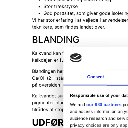
Stor trækstyrke
God porøsitet, som giver gode isolerin
Vi har stor erfaring i at vejlede i anvendel
teknikere, som findes landet over.
BLANDING
Kalkvand kan fremstilles på pladsen ved at 
kalkdejen er fuldstændig sammenblandet m
Blandingen henstår mindst i et døgn, hvore
Consent
Ca(OH)2 – står øverst i baljen. Det tilrådes
på oversiden i form af en hurtigt dannet hin
Kalkvandet suges eller øses meget forsigtig
Responsible use of your dat
pigmenter blander sig med kalkvandet. Efte
We and
our 980 partners
pro
tilrådes at stoppe efter 5. gang, derefter ka
and access information on yo
audience research and servi
UDFØRELSE
privacy choices are only app