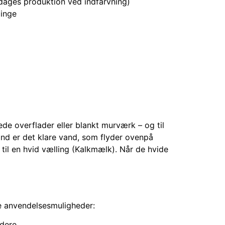
 dages produktion ved indfarvning)
dinge
de overflader eller blankt murværk – og til
and er det klare vand, som flyder ovenpå
 til en hvid vælling (Kalkmælk). Når de hvide
e anvendelsesmuligheder:
dere.