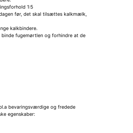
ingsforhold 1:5
dagen før, det skal tilsættes kalkmælk,
ange kalkbindere.
n binde fugemørtlen og forhindre at de
bl.a bevaringsværdige og fredede
ske egenskaber: