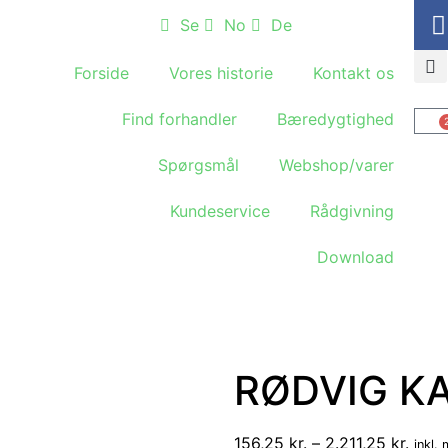
Se
No
De
Forside
Vores historie
Kontakt os
Find forhandler
Bæredygtighed
Spørgsmål
Webshop/varer
Kundeservice
Rådgivning
Download
RØDVIG K
156,25
kr.
–
2.211,25
kr.
inkl.