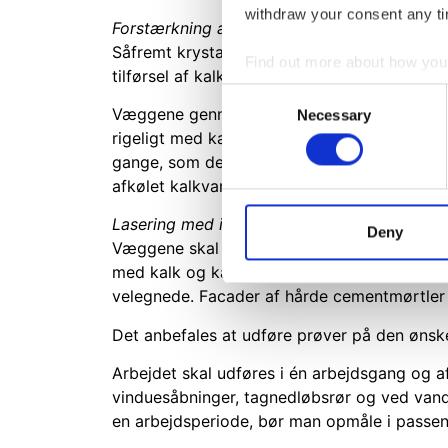
withdraw your consent any tim
Forstærkning af kalkpuds:
Såfremt krystalnettet på en bevaringsværdi
Find out more about how your
tilførsel af kalkvand. Arbejdet skal udføres 
Consent
We use cookies to personalis
Væggene gennemvædes først med drikkevand 
Necessary
Selection
information about your use of
rigeligt med kalkvand, og når pudsen er g
other information that you’ve
gange, som det er nødvendigt for, at en tot
afkølet kalkvand og et varmere murværk vil
Lasering med indfarvet kalkvand:
Deny
Væggene skal fugtes så meget at der undgås 
med kalk og kalkhydrauliskemørtler samt fa
velegnede. Facader af hårde cementmørtler
Det anbefales at udføre prøver på den ønske
Arbejdet skal udføres i én arbejdsgang og af
vinduesåbninger, tagnedløbsrør og ved vandr
en arbejdsperiode, bør man opmåle i passende