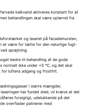
dfarvede kalkvand aktiveres konstant for at
 men behandlingen skal være optørret fra
udsforstærket og laseret på facademursten,
 at være for tætte for den naturlige fugt-
ved sprøjtning.
noget bedre til behandling af de gode
 normalt ikke under +5 °C, og det skal
or luftens adgang og frostfrit.
stødningsgasser i større mængder,
aseringen har fundet sted, vil kræve at det
åføres forsigtigt, udelukkende på det
ede overflader patinerer med