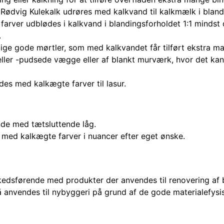
r Rødvig Kulekalk udrøres med kalkvand til kalkmælk i bland
farver udblødes i kalkvand i blandingsforholdet 1:1 mindst 
.
lige gode mørtler, som med kalkvandet får tilført ekstra m
eller -pudsede vægge eller af blankt murværk, hvor det ka
es med kalkægte farver til lasur.
ande med tætsluttende låg.
 med kalkægte farver i nuancer efter eget ønske.
dsførende med produkter der anvendes til renovering af 
 anvendes til nybyggeri på grund af de gode materialefysi