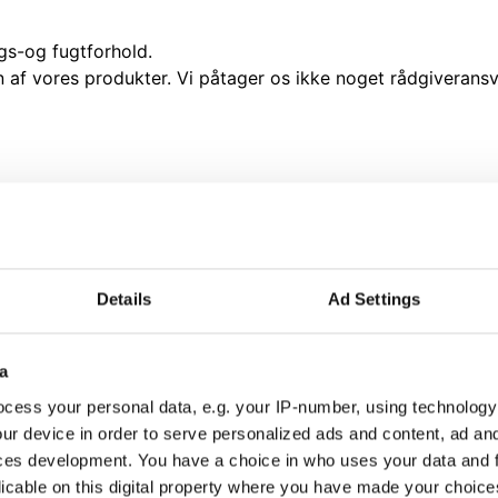
gs-og fugtforhold.
sen af vores produkter. Vi påtager os ikke noget rådgiveran
blande 1 rumdel Rødvig Kulekalk (kalkdej) til 5 dele drikke
ed vandet.
fter de hvide pigmenter er bundfældet og den klare mætted
Details
Ad Settings
 at afdække baljen tæt med plastik, for at undgå luftens a
de af kalkkrystaller CaCO3.
t over i spande, som lukkes med et tæt låg. Pas på ikke at 
a
r at kalkvandet er aftømt kan processen gentages ved at t
cess your personal data, e.g. your IP-number, using technology
n den hvide kalk bortkastet.
ur device in order to serve personalized ads and content, ad a
ces development. You have a choice in who uses your data and 
licable on this digital property where you have made your choic