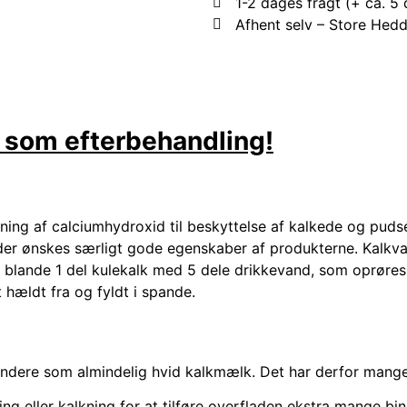
1-2 dages fragt (+ ca. 5
Afhent selv – Store Hed
 som efterbehandling!
ing af calciumhydroxid til beskyttelse af kalkede og pudse
 der ønskes særligt gode egenskaber af produkterne. Kalkv
t blande 1 del kulekalk med 5 dele drikkevand, som oprøres
 hældt fra og fyldt i spande.
indere som almindelig hvid kalkmælk. Det har derfor mang
g eller kalkning for at tilføre overfladen ekstra mange bin