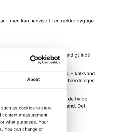
svar – men kan henvise til en række dygtige
vand. Delene sammenpiskes grundigt indtil
e opløsning af calciumhydroxid – kalkvand
About
dgang, som ellers vil igangsætte hærdningen
rode så meget i kalkvandet, at de hvide
ilsætte det samme mål drikkevand. Det
 such as cookies to store
nd content measurement,
for what purposes. Your
es. You can change or