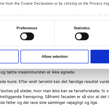
e from the Cookie Declaration or by clicking on the Privacy trig
g kalkpuds er begyndt at gå i opløsning, kan mindre puds
 personal data is processed and set your preferences in the
det
i skygge.
e content and ads, to provide social media features and to analy
helt ind til murværket. Så snart overfladen er holdt op 
Preferences
Statistics
 our site with our social media, advertising and analytics partn
ennemvædet, trækkes kalkvandet med hele vejen igennem p
 provided to them or that they’ve collected from your use of their
al opbygning af krystalnettet er sket hele vejen igennem. 
 fremme processen, fordi koncentrationen af opløst Ca(OH
Allow selection
en for kraftig optørring. Bunden til lasering bør være så 
cader af hånd- eller blødstrøgne mursten med god sugeevn
 og tætte maskinmursten er ikke egnede.
de bund. Efter endt tørretid kan det færdige resultat vurd
sluttes på steder, hvor man ikke kan se farveforskelle, fx
etliggende fremspring. Såfremt facaden er så stor at det ik
 felter og der lave sine samlinger nøjagtigt og lige.