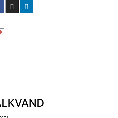
2
ALKVAND
 moms