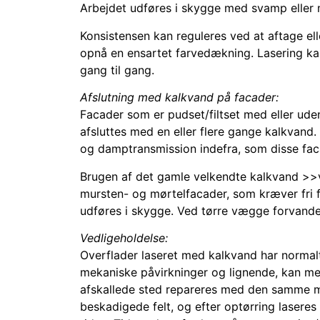
Arbejdet udføres i skygge med svamp eller 
Konsistensen kan reguleres ved at aftage ell
opnå en ensartet farvedækning. Lasering kan
gang til gang.
Afslutning med kalkvand på facader:
Facader som er pudset/filtset med eller ude
afsluttes med en eller flere gange kalkvand.
og damptransmission indefra, som disse faca
Brugen af det gamle velkendte kalkvand >>va
mursten- og mørtelfacader, som kræver fri 
udføres i skygge. Ved tørre vægge forvandes
Vedligeholdelse:
Overflader laseret med kalkvand har normal
mekaniske påvirkninger og lignende, kan med
afskallede sted repareres med den samme m
beskadigede felt, og efter optørring lasere