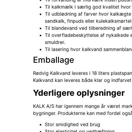
Til kalkmælk i særlig god kvalitet hvo
Til udblødning af farver hvor kalkægte 
sandkalk, finpuds eller kulekalksmørtel
Til blandevand ved tilberedning af sær
Til overfladebeskyttelse af nykalkede 
smuldrer.
Til lasering hvor kalkvand sammenbland
Emballage
Rødvig Kalkvand leveres i 18 liters plastsp
Kalkvand kan leveres både klar og indfarvet
Yderligere oplysninger
KALK A/S har igennem mange år været marke
bygninger. Produkterne kan med fordel også
Stor smidighed ved brug
Stor elasticitet og vedhæftning