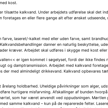
med kost.
er tilsætte kalkvand. Under arbejdets udførelse skal det in
 foretages en eller flere gange alt efter ønsket udseende,
n farve, laseret/-kalket med eller uden farve, samt brandh
 Kalkvandsbehandlinger danner en naturlig beskyttelse, uden
der kræver. Arbejdet skal udføres i skygge med kost eller 
llen<< er igen kommet i søgelyset, fordi der ikke findes 
fugt og damptransmission. Arbejdet med kalkvand foretages
 der med almindeligt drikkevand. Kalkvand opbevares tæt f
t årelang holdbarhed. Uheldige påvirkninger som alger, ud
føre hurtigere misfarvning. Afskallinger af bunden hvorpå l
ørtel, som har været anvendt ved oppudsningen. Mørtlen p
s med samme kalkvand – kun på de reparerede felter. Laser