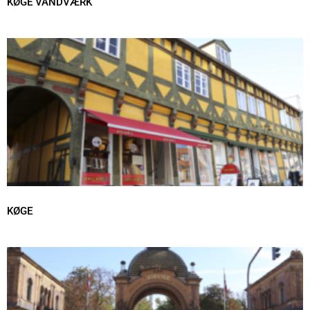
KØGE VANDVÆRK
KØGE