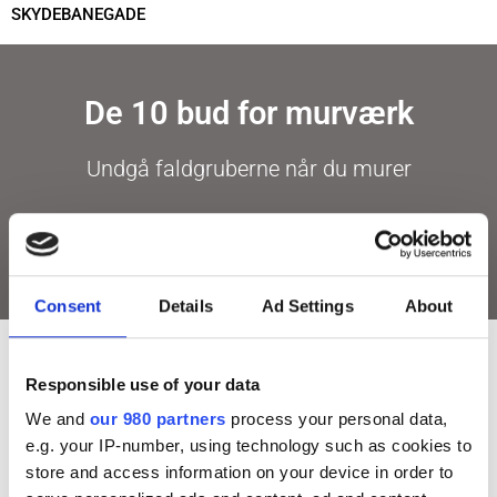
SKYDEBANEGADE
De 10 bud for murværk
Undgå faldgruberne når du murer
LÆS MERE
Consent
Details
Ad Settings
About
KONSULENTBISTAND TIL
Responsible use of your data
ERHVERVSKUNDER
We and
our 980 partners
process your personal data,
e.g. your IP-number, using technology such as cookies to
store and access information on your device in order to