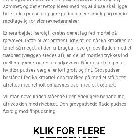
sømmet, og det er netop ideen med rør, at disse skal ligge
hele inde i pudsen og gøre pudsen mere smidig og mindre
modtagelig for stor revnedannelser.
Er rørarbejdet færdigt, kastes der et lag fed mørtel på
rørvævet. Dette bliver omtrent udfyldt, og når kalkmørtlen er
tørret så meget, at den er brugbar, overgnides fladen med et
træbræt (væggen stødes af), en del af mørtlen trykkes ind
mellem rørene, og resten udjævnes. Når udkastningen er
hvidtør, pudses væg eller loft groft og fint. Grovpudsen
består af fed kalkmørtel, den trækkes på med et stålbræt,
afrettes med retholt og jævnes over med et træbræt.
Vil man have fladen stående uden yderligere behandling,
afrives den med rivebræt. Den grovpudsede flade pudses
færdig med finpudsning.
KLIK FOR FLERE