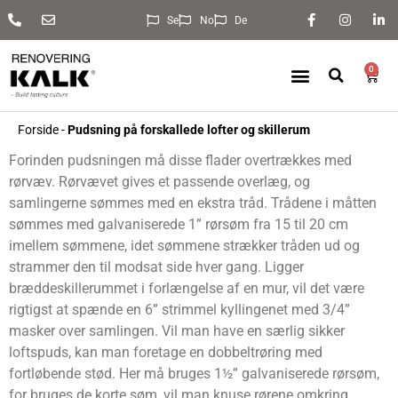
Se
No
De
0
Forside
-
Pudsning på forskallede lofter og skillerum
Forinden pudsningen må disse flader overtrækkes med
rørvæv. Rørvævet gives et passende overlæg, og
samlingerne sømmes med en ekstra tråd. Trådene i måtten
sømmes med galvaniserede 1” rørsøm fra 15 til 20 cm
imellem sømmene, idet sømmene strækker tråden ud og
strammer den til modsat side hver gang. Ligger
bræddeskillerummet i forlængelse af en mur, vil det være
rigtigst at spænde en 6” strimmel kyllingenet med 3/4”
masker over samlingen. Vil man have en særlig sikker
loftspuds, kan man foretage en dobbeltrøring med
fortløbende stød. Her må bruges 1½” galvaniserede rørsøm,
for bruges de korte søm, vil man knuse rørene omkring