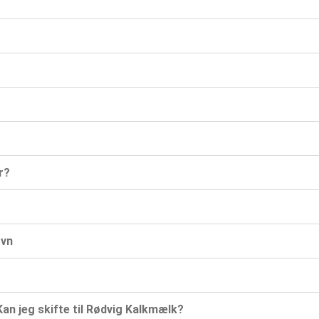
r?
ovn
Kan jeg skifte til Rødvig Kalkmælk?