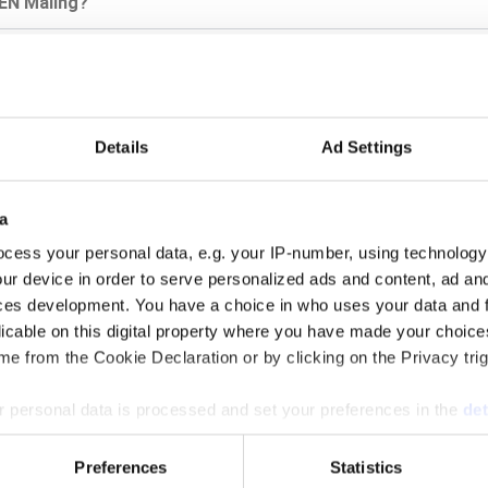
REN Maling?
elle ønsker?
Details
Ad Settings
son?
a
cess your personal data, e.g. your IP-number, using technology
e overholdes?
ur device in order to serve personalized ads and content, ad a
ces development. You have a choice in who uses your data and 
licable on this digital property where you have made your choic
e from the Cookie Declaration or by clicking on the Privacy trig
 personal data is processed and set your preferences in the
det
e content and ads, to provide social media features and to analy
Preferences
Statistics