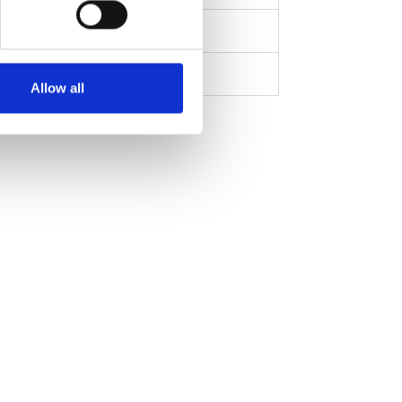
ers who may combine it with
 services.
Allow all