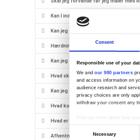
Skal jeg forvande før jeg maler med 
Kan I indfarve REN Maling efter speci
Kan jeg male på træ?
Consent
Hærdningsforhold
Kan jeg handle hos jer som privatper
Responsible use of your dat
We and
our 980 partners
pro
Hvad sker der, hvis temperaturen ikk
and access information on yo
audience research and servi
Kan jeg købe et farvekort?
privacy choices are only app
withdraw your consent any tim
Hvad koster jeres fragt?
Find out more about how your
Hvad er jeres åbningstider?
Consent
We use cookies to personalis
Necessary
Afhentning udenfor åbningstiden?
Selection