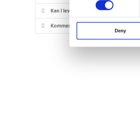
information about your use of
other information that you’ve
Kan I levere til øer?
Kommer I ud og rådgiver på adressen
Deny