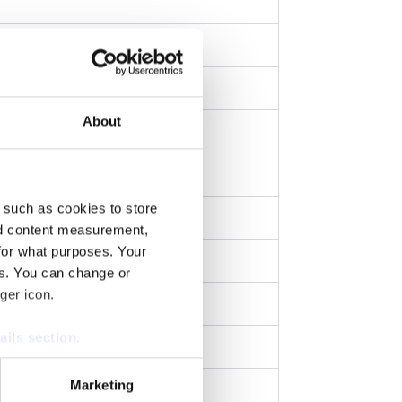
About
 such as cookies to store
nd content measurement,
for what purposes. Your
es. You can change or
ger icon.
ails section
.
se our traffic. We also share
Marketing