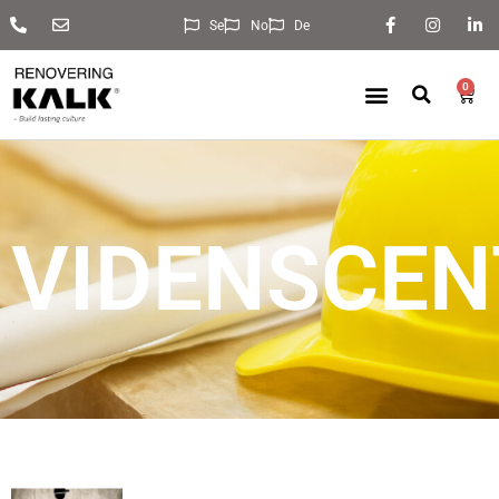
Se
No
De
0
VIDENSCEN