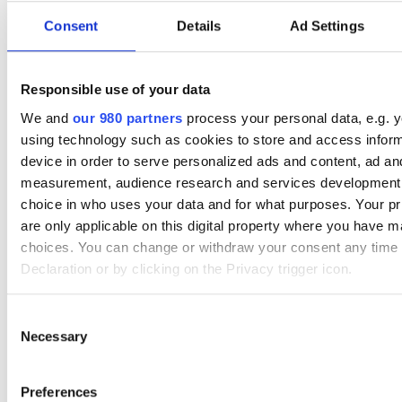
Consent
Details
Ad Settings
KØGE VANDVÆRK
Responsible use of your data
We and
our 980 partners
process your personal data, e.g. 
using technology such as cookies to store and access infor
device in order to serve personalized ads and content, ad an
measurement, audience research and services development
choice in who uses your data and for what purposes. Your p
are only applicable on this digital property where you have 
choices. You can change or withdraw your consent any time
Declaration or by clicking on the Privacy trigger icon.
KØGE
Find out more about how your personal data is processed an
Consent
preferences in the
details section
.
Necessary
Selection
We use cookies to personalise content and ads, to provide s
Preferences
features and to analyse our traffic. We also share informatio